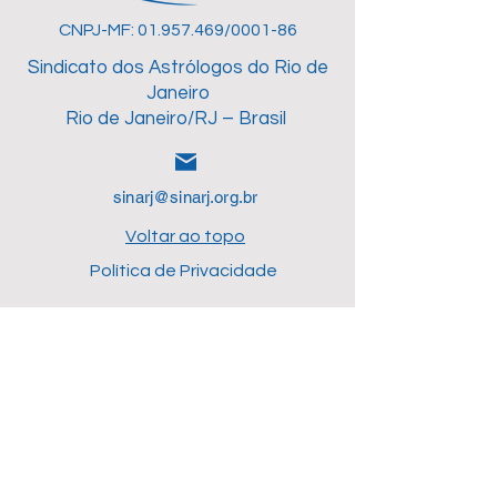
CNPJ-MF: 01.957.469/0001-86
Sindicato dos Astrólogos do Rio de
Janeiro
Rio de Janeiro/RJ – Brasil
sinarj@sinarj.org.br
Voltar ao topo
Política de Privacidade
+55 (21) 97209-
1403
2ª a 6ª feira, das 10h30
às17h. Nosso atendimento é